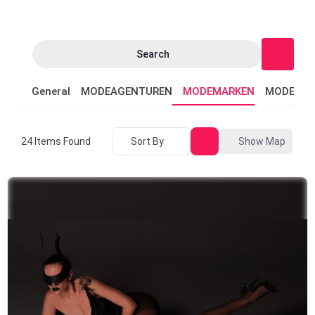
Search
General
MODEAGENTUREN
MODEMARKEN
MODEVER
Sort By
Show Map
24
Items Found